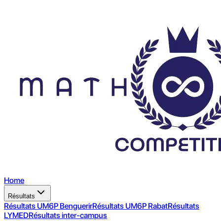
Home
Résultats
Résultats UM6P Benguerir
Résultats UM6P Rabat
Résultats
LYMED
Résultats inter-campus