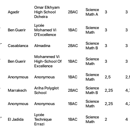
Omar Elkhyam
Science
Agadir
High School
2BAC
3
3
Math A
Dcheira
Lycée
-
Science
Ben Guerir
Mohamed Vi
1BAC
3
3
Math
D'Excellence
-
Science
Casablanca
Almadina
2BAC
3
3
Math B
Mohammed Vi
-
Science
Ben Guerir
High-School Of
1BAC
3
3
Math
Excellence
Science
Anonymous
Anonymous
1BAC
2,5
2,
Math
-
Ariha Polyglot
Science
Marrakech
2BAC
2,25
4,
School
Math B
Science
Anonymous
Anonymous
1BAC
2,25
4,
Math
Lycée
-
Science
El Jadida
Technique
1BAC
2
4
Math
Errazi