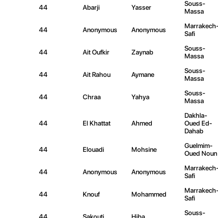
Souss-
44
Abarji
Yasser
Massa
Marrakech
44
Anonymous
Anonymous
Safi
Souss-
44
Ait Oufkir
Zaynab
Massa
Souss-
44
Ait Rahou
Aymane
Massa
Souss-
44
Chraa
Yahya
Massa
Dakhla-
44
El Khattat
Ahmed
Oued Ed-
Dahab
Guelmim-
44
Elouadi
Mohsine
Oued Noun
Marrakech
44
Anonymous
Anonymous
Safi
Marrakech
44
Knouf
Mohammed
Safi
Souss-
44
Sakouti
Hiba