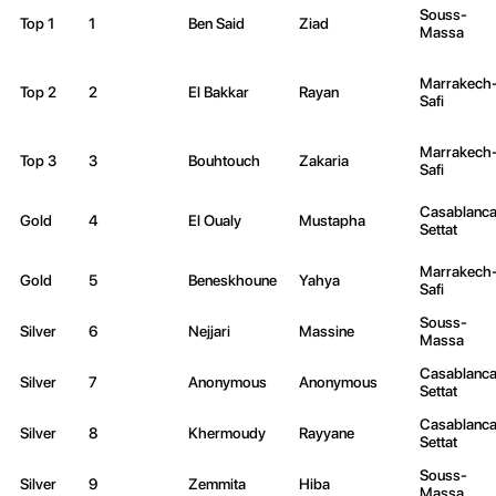
Souss-
Top 1
1
Ben Said
Ziad
Massa
Marrakech
Top 2
2
El Bakkar
Rayan
Safi
Marrakech
Top 3
3
Bouhtouch
Zakaria
Safi
Casablanca
Gold
4
El Oualy
Mustapha
Settat
Marrakech
Gold
5
Beneskhoune
Yahya
Safi
Souss-
Silver
6
Nejjari
Massine
Massa
Casablanca
Silver
7
Anonymous
Anonymous
Settat
Casablanca
Silver
8
Khermoudy
Rayyane
Settat
Souss-
Silver
9
Zemmita
Hiba
Massa