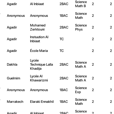
Science
Agadir
Al Inbiaat
2BAC
2
2
Math B
-
Science
Anonymous
Anonymous
1BAC
2
2
Math
Mohamed
Science
Agadir
2BAC
2
2
Zerktouni
Phys
Instuution Al
Agadir
TC
2
2
Inbiaat
Agadir
École Maria
TC
2
2
Lycée
Science
Dakhla
Technique Lalla
2BAC
2
2
Math A
Khadija
Lycée Al
Science
Guelmim
2BAC
2
2
Khawarizmi
Math A
-
Science
Anonymous
Anonymous
1BAC
2
2
Exp
-
Science
Marrakech
Elaraki Ennakhil
1BAC
2
2
Math
Science
Agadir
Al Inbiaat
2BAC
2
2