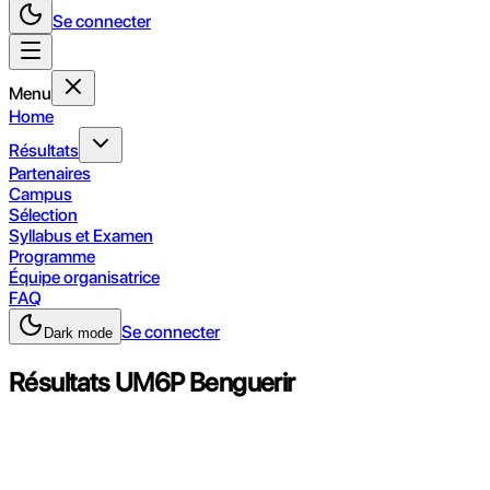
Se connecter
Menu
Home
Résultats
Partenaires
Campus
Sélection
Syllabus et Examen
Programme
Équipe organisatrice
FAQ
Se connecter
Dark mode
Résultats UM6P Benguerir
Classement
Prix
propre
Nom
Prénom
Région
campus