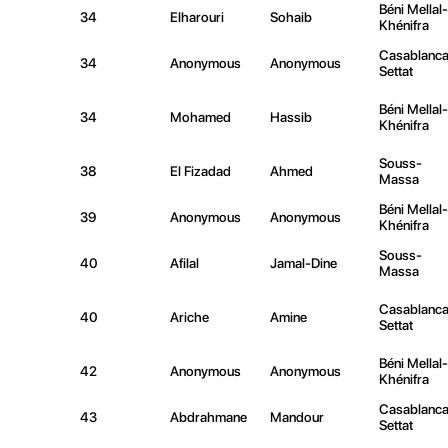
Béni Mellal-
34
Elharouri
Sohaib
Khénifra
Casablanca
34
Anonymous
Anonymous
Settat
Béni Mellal-
34
Mohamed
Hassib
Khénifra
Souss-
38
El Fizadad
Ahmed
Massa
Béni Mellal-
39
Anonymous
Anonymous
Khénifra
Souss-
40
Afilal
Jamal-Dine
Massa
Casablanca
40
Ariche
Amine
Settat
Béni Mellal-
42
Anonymous
Anonymous
Khénifra
Casablanca
43
Abdrahmane
Mandour
Settat