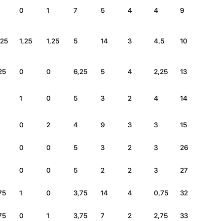
0
1
7
5
4
4
9
,25
1,25
1,25
5
14
3
4,5
10
25
0
0
6,25
5
4
2,25
13
1
0
5
3
2
4
14
0
2
4
9
3
3
15
0
0
5
3
2
3
26
0
0
5
2
2
3
27
75
1
0
3,75
14
4
0,75
32
75
0
1
3,75
7
2
2,75
33