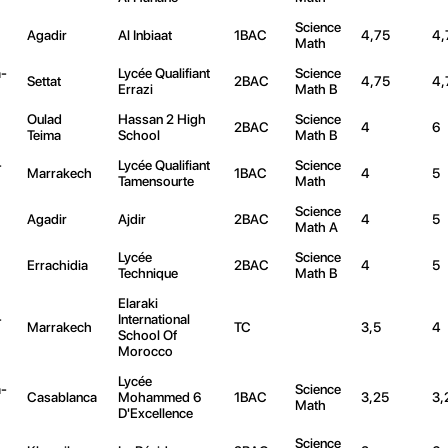
Science
Agadir
Al Inbiaat
1BAC
4,75
4,
Math
-
Lycée Qualifiant
Science
Settat
2BAC
4,75
4,
Errazi
Math B
Oulad
Hassan 2 High
Science
2BAC
4
6
Teima
School
Math B
-
Lycée Qualifiant
Science
Marrakech
1BAC
4
5
Tamensourte
Math
Science
Agadir
Ajdir
2BAC
4
5
Math A
Lycée
Science
Errachidia
2BAC
4
5
Technique
Math B
Elaraki
-
International
Marrakech
TC
3,5
4
School Of
Morocco
Lycée
-
Science
Casablanca
Mohammed 6
1BAC
3,25
3,
Math
D'Excellence
Science