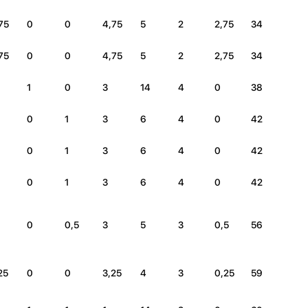
75
0
0
4,75
5
2
2,75
34
75
0
0
4,75
5
2
2,75
34
1
0
3
14
4
0
38
0
1
3
6
4
0
42
0
1
3
6
4
0
42
0
1
3
6
4
0
42
0
0,5
3
5
3
0,5
56
25
0
0
3,25
4
3
0,25
59