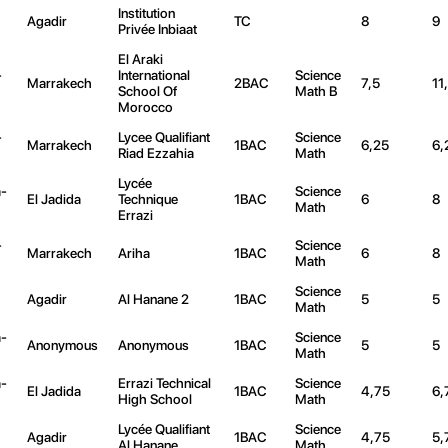
Institution
Agadir
TC
8
9
Privée Inbiaat
El Araki
-
International
Science
Marrakech
2BAC
7,5
11
School Of
Math B
Morocco
-
Lycee Qualifiant
Science
Marrakech
1BAC
6,25
6,
Riad Ezzahia
Math
Lycée
-
Science
El Jadida
Technique
1BAC
6
8
Math
Errazi
-
Science
Marrakech
Ariha
1BAC
6
8
Math
Science
Agadir
Al Hanane 2
1BAC
5
5
Math
-
Science
Anonymous
Anonymous
1BAC
5
5
Math
-
Errazi Technical
Science
El Jadida
1BAC
4,75
6,
High School
Math
Lycée Qualifiant
Science
Agadir
1BAC
4,75
5,
Al Hanane
Math