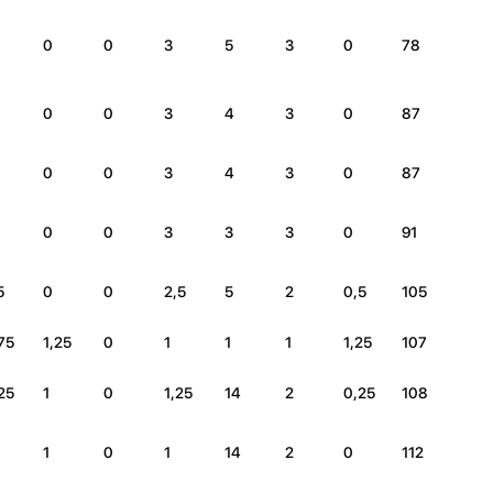
0
0
3
5
3
0
78
0
0
3
4
3
0
87
0
0
3
4
3
0
87
0
0
3
3
3
0
91
5
0
0
2,5
5
2
0,5
105
75
1,25
0
1
1
1
1,25
107
25
1
0
1,25
14
2
0,25
108
1
0
1
14
2
0
112