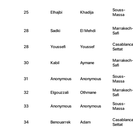
Souss-
25
Elhajbi
Khadija
Massa
Marrakech
28
Sadki
El Mehdi
Safi
Casablanca
28
Youssefi
Youssef
Settat
Marrakech
30
Kabil
Aymane
Safi
Souss-
31
Anonymous
Anonymous
Massa
Marrakech
32
Elgouzzali
Othmane
Safi
Souss-
33
Anonymous
Anonymous
Massa
Casablanca
34
Benouarrek
Adam
Settat