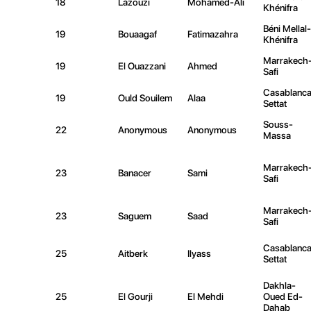
18
Lazouzi
Mohamed-Ali
Khénifra
Béni Mellal-
19
Bouaagaf
Fatimazahra
Khénifra
Marrakech
19
El Ouazzani
Ahmed
Safi
Casablanca
19
Ould Souilem
Alaa
Settat
Souss-
22
Anonymous
Anonymous
Massa
Marrakech
23
Banacer
Sami
Safi
Marrakech
23
Saguem
Saad
Safi
Casablanca
25
Aitberk
Ilyass
Settat
Dakhla-
25
El Gourji
El Mehdi
Oued Ed-
Dahab