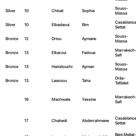
Souss-
Silver
10
Chbali
Sophia
Massa
Casablanca
Silver
10
Elbadaoui
Rim
Settat
Souss-
Bronze
12
Driou
Aymane
Massa
Marrakech
Bronze
13
Elkaroui
Fadoua
Safi
Souss-
Bronze
13
Hamdouchi
Ayman
Massa
Drâa-
Bronze
13
Laassou
Taha
Tafilalet
Marrakech
16
Machwate
Yassine
Safi
Casablanca
17
Chahedi
Abderrahmane
Settat
Béni Mellal-