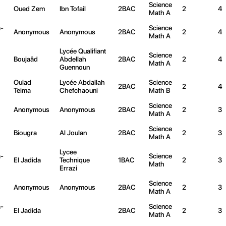
Science
Oued Zem
Ibn Tofail
2BAC
2
4
Math A
-
Science
Anonymous
Anonymous
2BAC
2
4
Math A
Lycée Qualifiant
Science
Boujaâd
Abdellah
2BAC
2
4
Math A
Guennoun
Oulad
Lycée Abdallah
Science
2BAC
2
4
Teima
Chefchaouni
Math B
Science
Anonymous
Anonymous
2BAC
2
3
Math A
Science
Biougra
Al Joulan
2BAC
2
3
Math A
Lycee
-
Science
El Jadida
Technique
1BAC
2
3
Math
Errazi
Science
Anonymous
Anonymous
2BAC
2
3
Math A
-
Science
El Jadida
2BAC
2
3
Math A