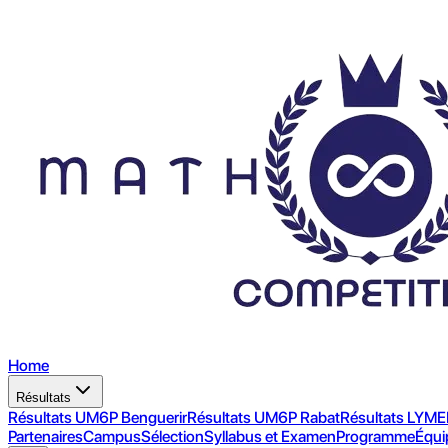
Home
Résultats
Résultats UM6P Benguerir
Résultats UM6P Rabat
Résultats LYM
Partenaires
Campus
Sélection
Syllabus et Examen
Programme
Équi