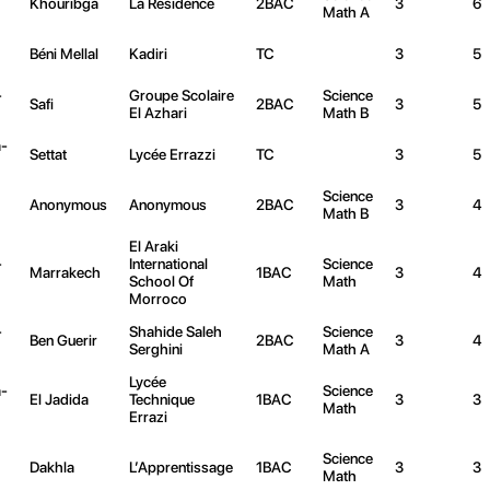
Khouribga
La Résidence
2BAC
3
6
Math A
Béni Mellal
Kadiri
TC
3
5
-
Groupe Scolaire
Science
Safi
2BAC
3
5
El Azhari
Math B
-
Settat
Lycée Errazzi
TC
3
5
Science
Anonymous
Anonymous
2BAC
3
4
Math B
El Araki
-
International
Science
Marrakech
1BAC
3
4
School Of
Math
Morroco
-
Shahide Saleh
Science
Ben Guerir
2BAC
3
4
Serghini
Math A
Lycée
-
Science
El Jadida
Technique
1BAC
3
3
Math
Errazi
Science
Dakhla
L’Apprentissage
1BAC
3
3
Math